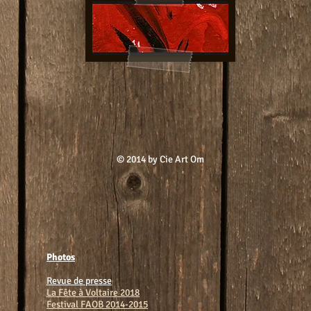
© 2014 by Cie Art Om
Photos
Revue de presse
La Fête à Voltaire 2018
Festival FAOB
2014-2015