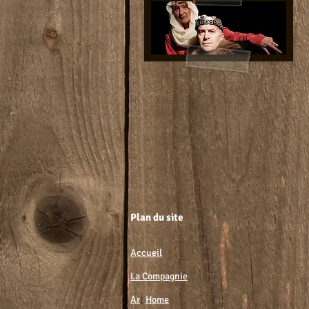
Plan du site
Accueil
La Compagnie
Ar
t
Home